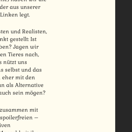
 der aus unserer
inken legt.
ten und Realisten,
 gestellt: Ist
eben? Jagen wir
en Tieres nach,
 nützt uns
ns selbst und das
 eher mit den
an als Alternative
e auch sein mögen?
x zusammen mit
poilerfreien –
tiven