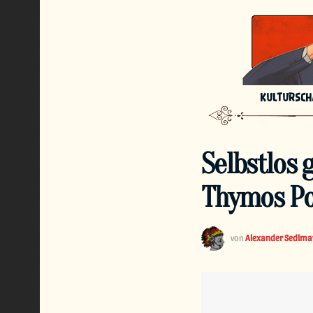
KULTURSC
Selbstlos g
Thymos Po
von
Alexander Sedlma