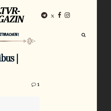
ITMACHEN!
ibus |
1