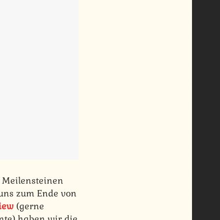
 Meilensteinen
e uns zum Ende von
iew
(gerne
nnte) haben wir die