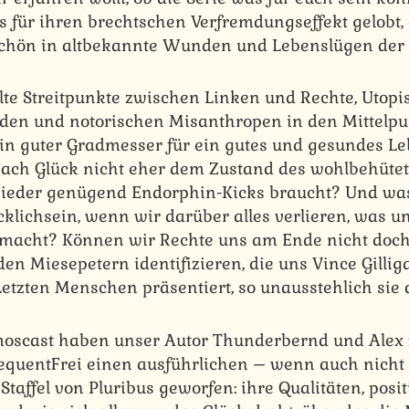
its für ihren brechtschen Verfremdungseffekt gelobt,
schön in altbekannte Wunden und Lebenslügen der L
lte Streitpunkte zwischen Linken und Rechte, Utopis
en und notorischen Misanthropen in den Mittelpunkt
in guter Gradmesser für ein gutes und gesundes L
ach Glück nicht eher dem Zustand des wohlbehütet
wieder genügend Endorphin-Kicks braucht? Und was
cklichsein, wenn wir darüber alles verlieren, was u
smacht? Können wir Rechte uns am Ende nicht doch
en Miesepetern identifizieren, die uns Vince Gillig
Letzten Menschen präsentiert, so unausstehlich si
moscast haben unser Autor Thunderbernd und Ale
uentFrei einen ausführlichen – wenn auch nicht s
 Staffel von Pluribus geworfen: ihre Qualitäten, posi