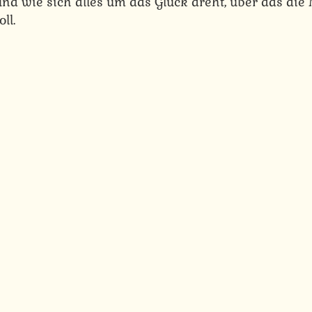
d wie sich alles um das Glück dreht, über das die
ll.