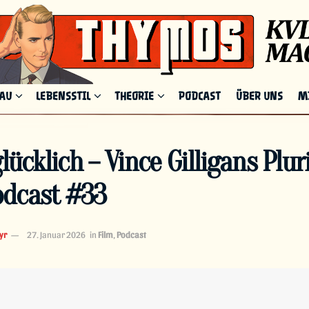
HAU
LEBENSSTIL
THEORIE
PODCAST
ÜBER UNS
M
lücklich – Vince Gilligans Plur
dcast #33
yr
27. Januar 2026
in
Film
,
Podcast