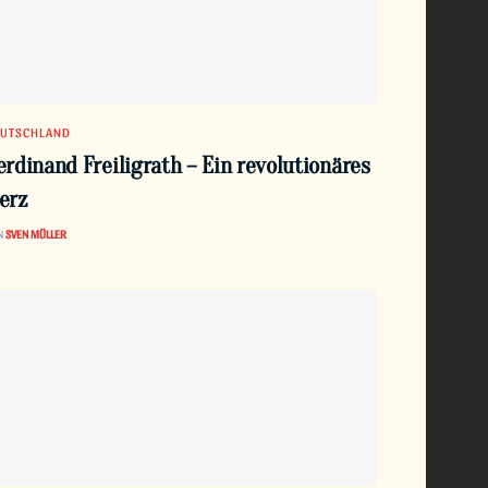
EUTSCHLAND
erdinand Freiligrath – Ein revolutionäres
erz
N
SVEN MÜLLER