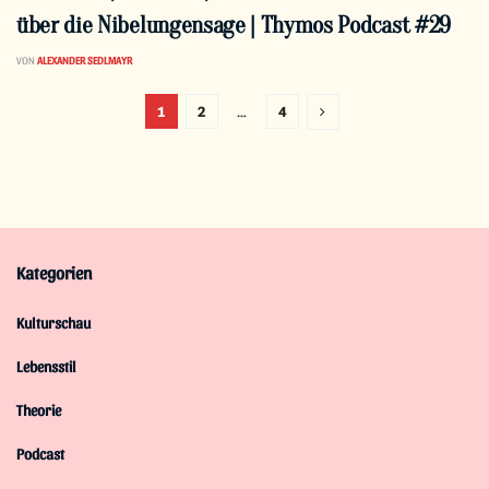
über die Nibelungensage | Thymos Podcast #29
VON
ALEXANDER SEDLMAYR
1
2
…
4
Kategorien
Kulturschau
Lebensstil
Theorie
Podcast