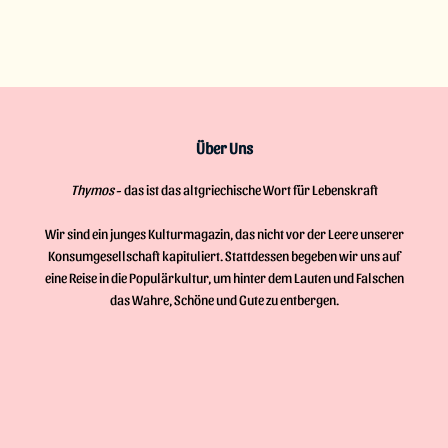
Über Uns
Thymos
- das ist das altgriechische Wort für Lebenskraft
Wir sind ein junges Kulturmagazin, das nicht vor der Leere unserer
Konsumgesellschaft kapituliert. Stattdessen begeben wir uns auf
eine Reise in die Populärkultur, um hinter dem Lauten und Falschen
das Wahre, Schöne und Gute zu entbergen.