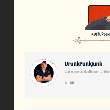
KULTURSC
DrunkPunkJunk
Getrieben von Idealismus - und d