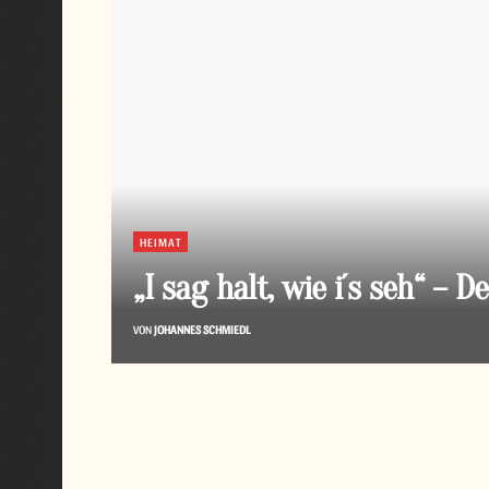
HEIMAT
„I sag halt, wie i´s seh“ – 
VON
JOHANNES SCHMIEDL