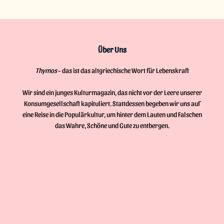
Über Uns
Thymos
- das ist das altgriechische Wort für Lebenskraft
Wir sind ein junges Kulturmagazin, das nicht vor der Leere unserer
Konsumgesellschaft kapituliert. Stattdessen begeben wir uns auf
eine Reise in die Populärkultur, um hinter dem Lauten und Falschen
das Wahre, Schöne und Gute zu entbergen.