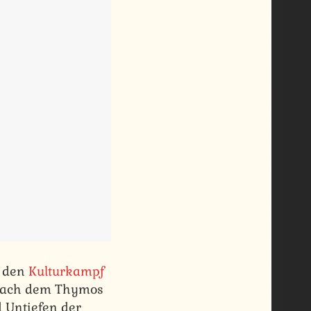
n den
Kulturkampf
e nach dem Thymos
d Untiefen der