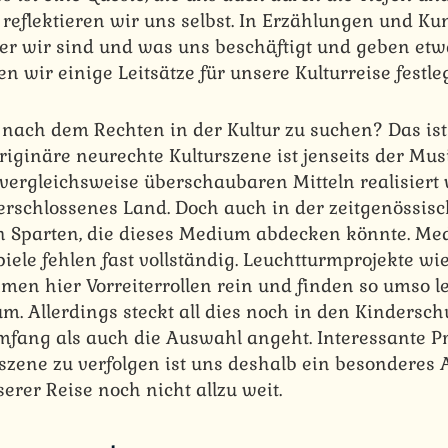
hr reflektieren wir uns selbst. In Erzählungen und K
wer wir sind und was uns beschäftigt und geben et
en wir einige Leitsätze für unsere Kulturreise festle
nach dem Rechten in der Kultur zu suchen? Das ist 
originäre neurechte Kulturszene ist jenseits der Mus
vergleichsweise überschaubaren Mitteln realisier
rschlossenes Land. Doch auch in der zeitgenössisch
len Sparten, die dieses Medium abdecken könnte. Me
iele fehlen fast vollständig. Leuchtturmprojekte wi
en hier Vorreiterrollen rein und finden so umso le
um. Allerdings steckt all dies noch in den Kindersc
fang als auch die Auswahl angeht. Interessante Pr
szene zu verfolgen ist uns deshalb ein besonderes A
erer Reise noch nicht allzu weit.