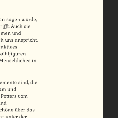
an sagen würde,
fft. Auch sie
lemen und
h uns anspricht.
inktives
rzählfiguren –
 Menschliches in
emente sind, die
sam und
Potters vom
und
Schöne über das
hr unter der