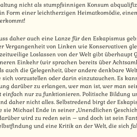
altung nicht als stumpfsinnigen Konsum abqualifi
in Form einer leichtherzigen Heimatkomödie, einem
herkommt!
muss daher auch eine Lanze für den Eskapismus ge
er Vergangenheit von Linken wie Konservativen g
as zeitweilige Loslassen von der Welt gibt überhaupt
nneren Einkehr (wir sprachen bereits über Achtsamk
s auch die Gelegenheit, über andere denkbare Wel
 sich vorzustellen oder darin einzutauchen. Es kan
ung darüber zu erlangen, wer man ist, wer man se
tt einfach nur zu funktionieren. Politische Bildung u
nd daher nicht alles. Selbstredend birgt der Eskap
ie sie Michael Ende in seiner „Unendlichen Geschic
 darüber wird zu reden sein – und doch ist sein Fan
lbstfindung und eine Kritik an der Welt, die sich fa