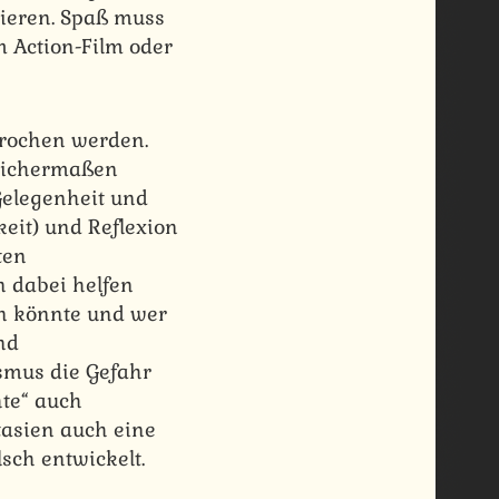
zieren. Spaß muss
 Action-Film oder
brochen werden.
leichermaßen
 Gelegenheit und
eit) und Reflexion
ten
n dabei helfen
in könnte und wer
nd
ismus die Gefahr
hte“ auch
tasien auch eine
lsch entwickelt.