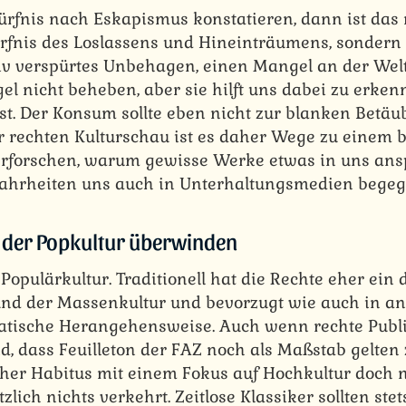
rfnis nach Eskapismus konstatieren, dann ist das 
fnis des Loslassens und Hineinträumens, sondern 
tiv verspürtes Unbehagen, einen Mangel an der Welt.
l nicht beheben, aber sie hilft uns dabei zu erken
t. Der Konsum sollte eben nicht zur blanken Betäu
r rechten Kulturschau ist es daher Wege zu einem
 erforschen, warum gewisse Werke etwas in uns an
Wahrheiten uns auch in Unterhaltungsmedien bege
 der Popkultur überwinden
 Populärkultur. Traditionell hat die Rechte eher ein 
 und der Massenkultur und bevorzugt wie auch in a
ratische Herangehensweise. Auch wenn rechte Publ
d, dass Feuilleton der FAZ noch als Maßstab gelten z
scher Habitus mit einem Fokus auf Hochkultur doch n
zlich nichts verkehrt. Zeitlose Klassiker sollten ste