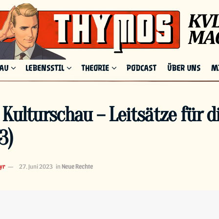
HAU
LEBENSSTIL
THEORIE
PODCAST
ÜBER UNS
M
Kulturschau – Leitsätze für d
3)
yr
27. Juni 2023
in
Neue Rechte