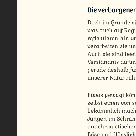
Die verborgene
Doch im Grunde s
was auch auf Regi
reflektieren hin
verarbeiten sie u
Auch sie sind bee
Verständnis dafür
gerade deshalb fu
unserer Natur rüh
Etwas gewagt könn
selbst einen von 
bekömmlich mache
Jungen im Schrank
anachronistischen
Böse und Hässlich