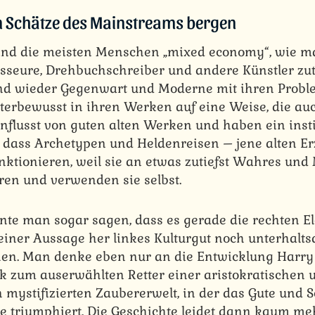
n Schätze des Mainstreams bergen
ind die meisten Menschen „mixed economy“, wie m
sseure, Drehbuchschreiber und andere Künstler zutri
 und wieder Gegenwart und Moderne mit ihren Prob
nterbewusst in ihren Werken auf eine Weise, die auc
influsst von guten alten Werken und haben ein inst
, dass Archetypen und Heldenreisen – jene alten E
nktionieren, weil sie an etwas zutiefst Wahres und
ren und verwenden sie selbst.
te man sogar sagen, dass es gerade die rechten El
seiner Aussage her linkes Kulturgut noch unterhalt
n. Man denke eben nur an die Entwicklung Harry 
 zum auserwählten Retter einer aristokratischen 
 mystifizierten Zaubererwelt, in der das Gute und 
e triumphiert. Die Geschichte leidet dann kaum me