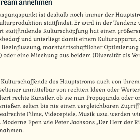
stream annehmen
Ausgangspunkt ist deshalb noch immer der Hauptstr
lturproduktion stattfindet. Er wird in der Tendenz
ort stattfindende Kulturschöpfung hat einen größere
bedarf und unterliegt damit einem Kulturapparat,
r Beeinflussung, marktwirtschaftlicher Optimierung
 oder eine Mischung aus beidem (Diversität als V
 Kulturschaffende des Hauptstroms auch von ihrem
 seltener unmittelbar von rechten Ideen oder Werten
idiert rechte Künstler, ob sie nun Propaganda oder o
enießen selten bis nie einen vergleichbaren Zugrif
ealrechte Filme, Videospiele, Musik usw. werden wi
. Moderne Epen wie Peter Jacksons „Der Herr der Ri
snahmen.