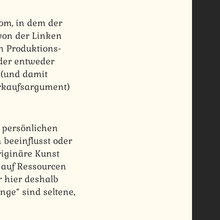
om, in dem der
 von der Linken
n Produktions-
 der entweder
 (und damit
erkaufsargument)
 persönlichen
 beeinflusst oder
riginäre Kunst
f auf Ressourcen
r hier deshalb
nge“ sind seltene,