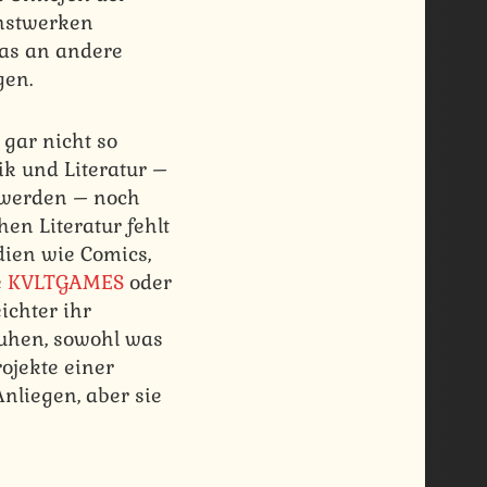
unstwerken
was an andere
gen.
gar nicht so
ik und Literatur –
t werden – noch
en Literatur fehlt
dien wie Comics,
e
KVLTGAMES
oder
ichter ihr
huhen, sowohl was
ojekte einer
nliegen, aber sie