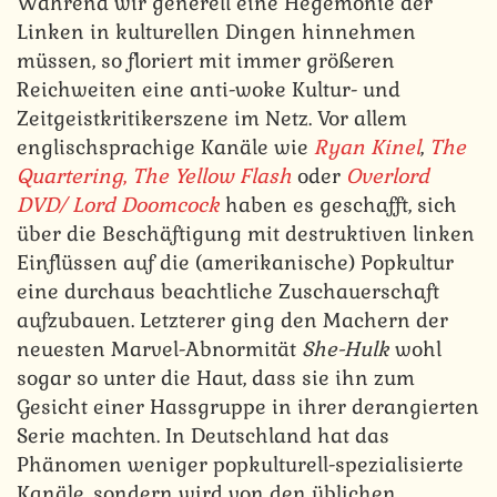
Während wir generell eine Hegemonie der
Linken in kulturellen Dingen hinnehmen
müssen, so floriert mit immer größeren
Reichweiten eine anti-woke Kultur- und
Zeitgeistkritikerszene im Netz. Vor allem
englischsprachige Kanäle wie
Ryan Kinel
,
The
Quartering
,
The Yellow Flash
oder
Overlord
DVD/ Lord Doomcock
haben es geschafft, sich
über die Beschäftigung mit destruktiven linken
Einflüssen auf die (amerikanische) Popkultur
eine durchaus beachtliche Zuschauerschaft
aufzubauen. Letzterer ging den Machern der
neuesten Marvel-Abnormität
She-Hulk
wohl
sogar so unter die Haut, dass sie ihn zum
Gesicht einer Hassgruppe in ihrer derangierten
Serie machten. In Deutschland hat das
Phänomen weniger popkulturell-spezialisierte
Kanäle, sondern wird von den üblichen