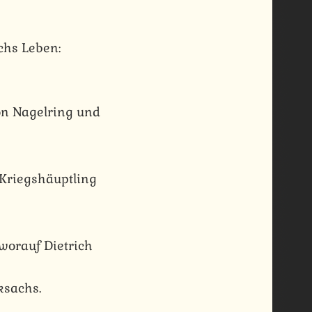
chs Leben:
on Nagelring und
 Kriegshäuptling
worauf Dietrich
ksachs.