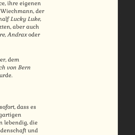
e, ihre eigenen
r Wiechmann, der
half
Lucky Luke
,
zten, aber auch
e, Andrax
oder
er, dem
ich von Bern
urde.
ofort, dass es
gartigen
n lebendig, die
eidenschaft und