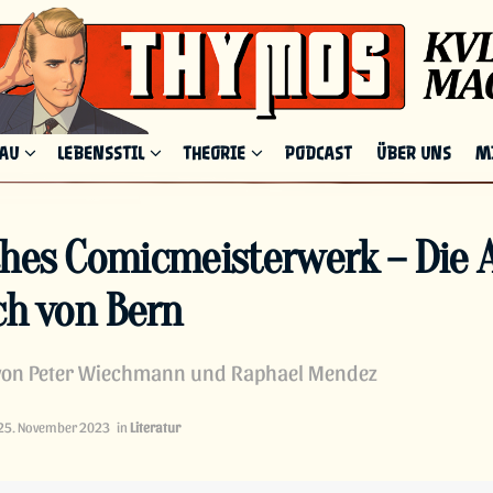
HAU
LEBENSSTIL
THEORIE
PODCAST
ÜBER UNS
M
ches Comicmeisterwerk – Die 
ch von Bern
 von Peter Wiechmann und Raphael Mendez
25. November 2023
in
Literatur