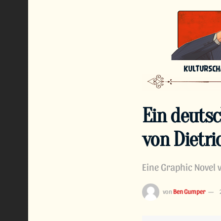
KULTURSC
Ein deuts
von Dietri
Eine Graphic Novel
von
Ben Gumper