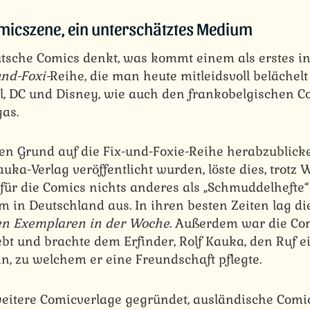
micszene, ein unterschätztes Medium
sche Comics denkt, was kommt einem als erstes in
und-Foxi-
Reihe, die man heute mitleidsvoll belächel
 DC und Disney, wie auch den frankobelgischen C
as.
en Grund auf die Fix-und-Foxie-Reihe herabzublicke
ka-Verlag veröffentlicht wurden, löste dies, trotz
für die Comics nichts anderes als „Schmuddelhefte
in Deutschland aus. In ihren besten Zeiten lag di
en Exemplaren in der Woche
. Außerdem war die Co
ebt und brachte dem Erfinder, Rolf Kauka, den Ruf 
n, zu welchem er eine Freundschaft pflegte.
eitere Comicverlage gegründet, ausländische Comi