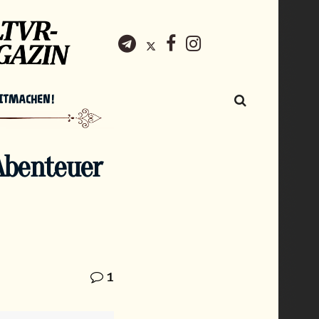
ITMACHEN!
Abenteuer
1