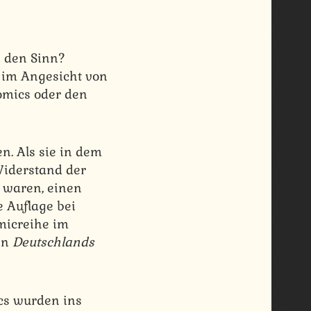
 den Sinn?
t im Angesicht von
omics oder den
n. Als sie in dem
 Widerstand der
“ waren, einen
e Auflage bei
micreihe im
ein
Deutschlands
cs wurden ins