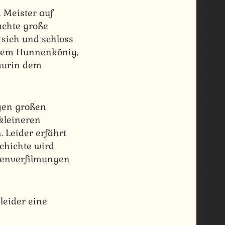
m Meister auf
achte große
 sich und schloss
 dem Hunnenkönig,
aurin dem
gen großen
 kleineren
 Leider erfährt
schichte wird
genverfilmungen
leider eine