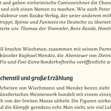
t und gaben einheimische Comiczeichner die Chanc
 und sich einen Namen zu machen. Wie auch Pete
edakteur vom Kauka-Verlag, der unter anderem mit
truppi
,
Spirou und Fantasio
ins Deutsche zu überset
ierte wie
Thomas der Trommler
,
Bens Bande
,
Hombr
 `83 brachte Wiechman, zusammen mit seinem Partn
künstler Raphael Mendez, die
Abenteuer von
Dietr
Fix-und-Foxi-Extra
-Sonderheftreihe veröffentlicht w
eichenstil und große Erzählung
Arbeiten von Wiechmann und Mendez kennt, sieht s
künstlerisches Meisterwerk handelt mit einem einzi
ich von der breiten Masse abhebt. Die Figuren wirke
nd die Kämpfe geradezu echt. Man sieht, wie viel L