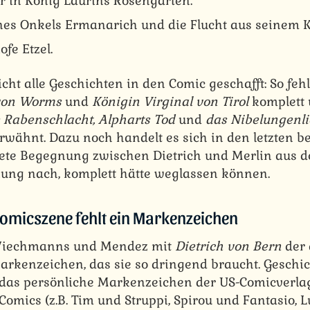
r in König Laurins Rosengarten.
ines Onkels Ermanarich und die Flucht aus seinem K
ofe Etzel.
cht alle Geschichten in den Comic geschafft: So feh
von Worms
und
Königin Virginal von Tirol
komplett 
e Rabenschlacht, Alpharts Tod
und
das Nibelungenl
wähnt. Dazu noch handelt es sich in den letzten b
ete Begegnung zwischen Dietrich und Merlin aus de
ung nach, komplett hätte weglassen können.
omicszene fehlt ein Markenzeichen
 Wiechmanns und Mendez mit
Dietrich von Bern
der
rkenzeichen, das sie so dringend braucht. Geschi
das persönliche Markenzeichen der US-Comicverlag
omics (z.B. Tim und Struppi, Spirou und Fantasio, L