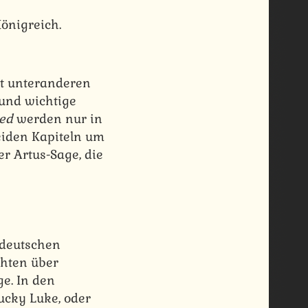
önigreich.
lt unteranderen
und wichtige
ied
werden nur in
eiden Kapiteln um
r Artus-Sage, die
 deutschen
chten über
e. In den
ucky Luke, oder