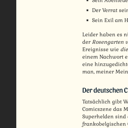
Sein Abenteue
Der Verrat se
Sein Exil am H
Leider haben es ni
der
Rosengarten 
Ereignisse wie
di
einem Nachwort er
eine hinzugedicht
man, meiner Mein
Der deutschen C
Tatsächlich gibt
Comicszene das Ma
Superhelden sind 
frankobelgischen C