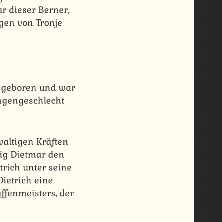
r dieser Berner,
gen von Tronje
, geboren und war
ngengeschlecht
waltigen Kräften
nig Dietmar den
rich unter seine
Dietrich eine
ffenmeisters, der