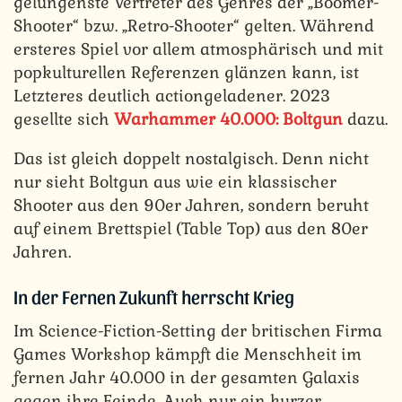
gelungenste Vertreter des Genres der „Boomer-
Shooter“ bzw. „Retro-Shooter“ gelten. Während
ersteres Spiel vor allem atmosphärisch und mit
popkulturellen Referenzen glänzen kann, ist
Letzteres deutlich actiongeladener. 2023
gesellte sich
Warhammer 40.000: Boltgun
dazu.
Das ist gleich doppelt nostalgisch. Denn nicht
nur sieht Boltgun aus wie ein klassischer
Shooter aus den 90er Jahren, sondern beruht
auf einem Brettspiel (Table Top) aus den 80er
Jahren.
In der Fernen Zukunft herrscht Krieg
Im Science-Fiction-Setting der britischen Firma
Games Workshop kämpft die Menschheit im
fernen Jahr 40.000 in der gesamten Galaxis
gegen ihre Feinde. Auch nur ein kurzer