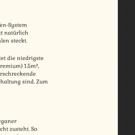
fen-System
t natürlich
len steckt.
et die niedrigste
(Premium) 1.5m²,
 erschreckende
rhaltung sind. Zum
Veganer
ht zusteht. So