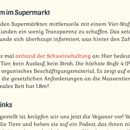
em im Supermarkt
den Supermärkten mittlerweile mit einem Vier-Stu
Kunden ein wenig Transparenz zu schaffen. Das setz
unde sich überhaupt informiert, was hinter den Zah
ns mal
anhand der Schweinehaltung
an: Hier bedeut
 Tier, kein Auslauf, kein Stroh. Die höchste Stufe 4 
d organisches Beschäftigungsmaterial. Es zeigt auf
g die gesetzlichen Anforderungen an die Massentie
males Bett hat 1.8m².
links
stellt ist, knüpfen wir uns jetzt die Veganer vor! 
e Tiere und heben sie auf ein Podest, das ihnen nic