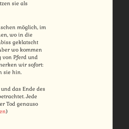
zen sie als
nschen möglich, im
en, wo in die
biss geklatscht
. Aber wo kommen
g von Pferd und
erken wir sofort:
 sie hin.
s und das Ende des
betrachtet. Jede
 der Tod genauso
wen
)