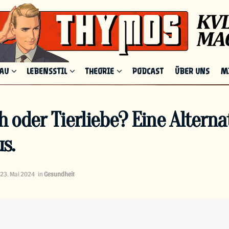
HAU
LEBENSSTIL
THEORIE
PODCAST
ÜBER UNS
M
sch oder Tierliebe? Eine Altern
s.
23. Mai 2024
in
Gesundheit