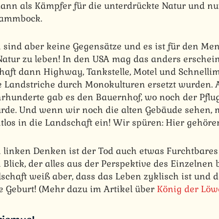
dann als Kämpfer für die unterdrückte Natur und nut
Rammbock.
sind aber keine Gegensätze und es ist für den Me
Natur zu leben! In den USA mag das anders erschein
haft dann Highway, Tankstelle, Motel und Schnellim
 Landstriche durch Monokulturen ersetzt wurden
hrhunderte gab es den Bauernhof, wo noch der Pflu
de. Und wenn wir noch die alten Gebäude sehen, m
tlos in die Landschaft ein! Wir spüren: Hier gehören
n linken Denken ist der Tod auch etwas Furchtbare
n Blick, der alles aus der Perspektive des Einzelnen 
llschaft weiß aber, dass das Leben zyklisch ist und
e Geburt! (Mehr dazu im Artikel über
König der Lö