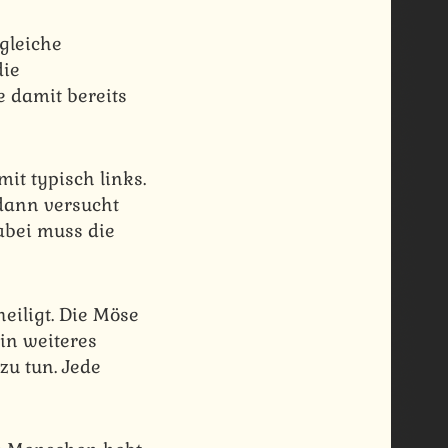
gleiche
die
 damit bereits
it typisch links.
 dann versucht
abei muss die
heiligt. Die Möse
ein weiteres
zu tun. Jede