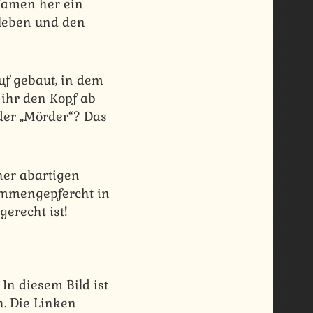
Namen her ein
n leben und den
uf gebaut, in dem
 ihr den Kopf ab
oder „Mörder“? Das
ner abartigen
sammengepfercht in
erecht ist!
In diesem Bild ist
. Die Linken