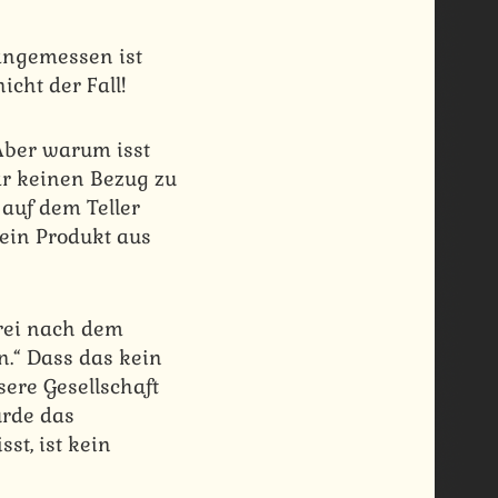
angemessen ist
icht der Fall!
 Aber warum isst
ar keinen Bezug zu
auf dem Teller
s ein Produkt aus
rei nach dem
n.“ Dass das kein
ere Gesellschaft
ürde das
st, ist kein