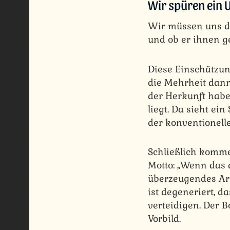
Wir spüren ein
Wir müssen uns di
und ob er ihnen ger
Diese Einschätzun
die Mehrheit dann
der Herkunft habe
liegt. Da sieht ei
der konventionell
Schließlich komm
Motto: „Wenn das 
überzeugendes Arg
ist degeneriert, d
verteidigen. Der B
Vorbild.