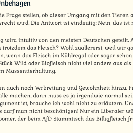
 Unbehagen
e Frage stellen, ob dieser Umgang mit den Tieren 
echt wird. Die Antwort ist eindeutig: Nein, das ist n
g wird intuitiv von den meisten Deutschen geteilt.
 trotzdem das Fleisch? Wohl zuallererst, weil wir g
n, wenn das Fleisch im Kühlregal oder sogar schon 
n Stück Wild oder Biofleisch nicht viel anders aus al
en Massentierhaltung.
en auch noch Verbreitung und Gewohnheit hinzu. F
alle machen, dann muss es ja irgendwie normal sei
ument ist, brauche ich wohl nicht zu erläutern. Uns
as darf man nicht beschönigen! Nur ein Liberaler w
oomer, der beim AfD-Stammtisch das Billigfleisch fris