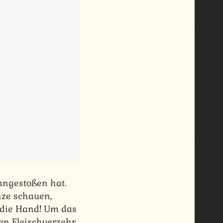
angestoßen hat.
nze schauen,
 die Hand! Um das
en Fleischverzehr.