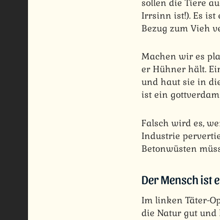
sollen die Tiere
Irrsinn ist!). Es 
Bezug zum Vieh ve
Machen wir es pla
er Hühner hält. Ei
und haut sie in d
ist ein gottverda
Falsch wird es, w
Industrie pervert
Betonwüsten müsse
Der Mensch ist e
Im linken Täter-O
die Natur gut und