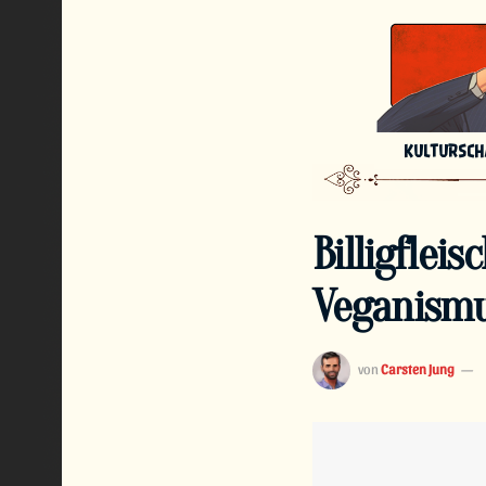
KULTURSC
Billigflei
Veganismu
von
Carsten Jung