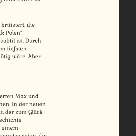
ritisiert, die
k Polen“,
subtil ist. Durch
em tiefsten
ötig wäre. Aber
ierten Max und
hen. In der neuen
t, der zum Glück
schichte
in einem
snutze seien, die