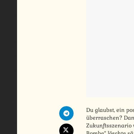
Du glaubst, ein p
überraschen? Dann
Zukunftsszenario 
Bombe“ löschte sä