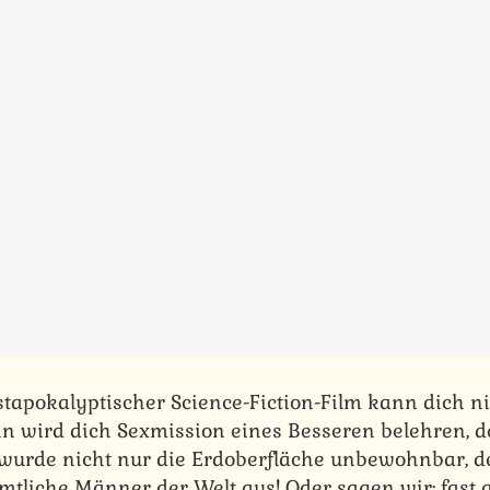
ostapokalyptischer Science-Fiction-Film kann dich n
 wird dich Sexmission eines Besseren belehren, 
wurde nicht nur die Erdoberfläche unbewohnbar, d
mtliche Männer der Welt aus! Oder sagen wir: fast 