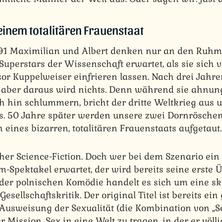
einem totalitären Frauenstaat
91 Maximilian und Albert denken nur an den Ruhm 
 Superstars der Wissenschaft erwartet, als sie sich
or Kuppelweiser einfrieren lassen. Nach drei Jahren
 aber daraus wird nichts. Denn während sie ahnun
ch hin schlummern, bricht der dritte Weltkrieg aus 
s. 50 Jahre später werden unsere zwei Dornröschen
eines bizarren, totalitären Frauenstaats aufgetaut.
cher Science-Fiction. Doch wer bei dem Szenario ei
-Spektakel erwartet, der wird bereits seine erste
der polnischen Komödie handelt es sich um eine sku
esellschaftskritik. Der original Titel ist bereits ei
 Ausweisung der Sexualität (die Kombination von „S
r Mission, Sex in eine Welt zu tragen, in der er völl