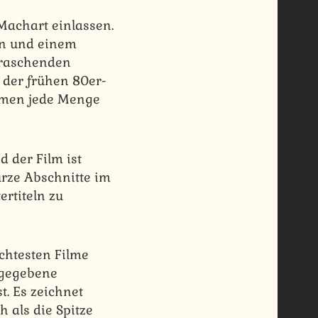
Machart einlassen.
en und einem
rraschenden
 der frühen 80er-
ommen jede Menge
 der Film ist
urze Abschnitte im
ertiteln zu
echtesten Filme
 gegebene
t. Es zeichnet
h als die Spitze