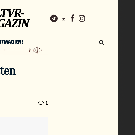
ITMACHEN!
sten
1