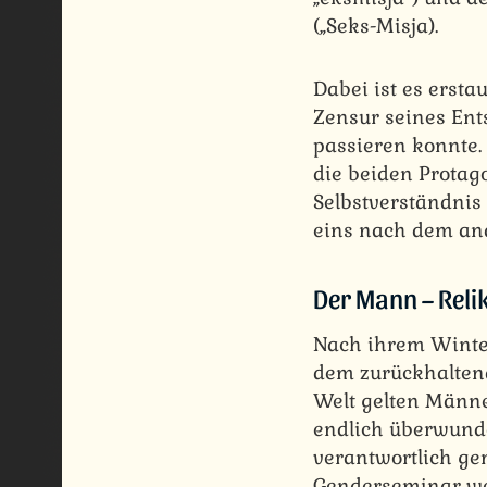
(„Seks-Misja).
Dabei ist es erstau
Zensur seines Ent
passieren konnte. V
die beiden Protago
Selbstverständnis
eins nach dem an
Der Mann – Reli
Nach ihrem Winte
dem zurückhaltend
Welt gelten Männe
endlich überwunde
verantwortlich gem
Genderseminar wer