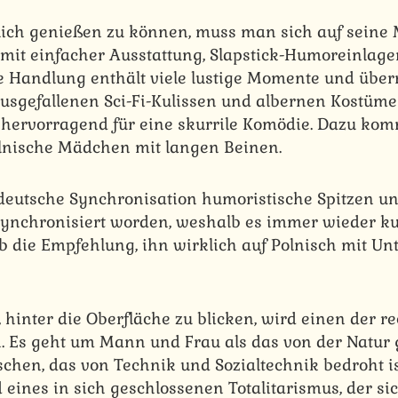
ich genießen zu können, muss man sich auf seine 
e mit einfacher Ausstattung, Slapstick-Humoreinlag
e Handlung enthält viele lustige Momente und übe
sgefallenen Sci-Fi-Kulissen und albernen Kostüme
 hervorragend für eine skurrile Komödie. Dazu k
lnische Mädchen mit langen Beinen.
deutsche Synchronisation humoristische Spitzen und
 synchronisiert worden, weshalb es immer wieder k
b die Empfehlung, ihn wirklich auf Polnisch mit Unt
t, hinter die Oberfläche zu blicken, wird einen der r
. Es geht um Mann und Frau als das von der Natur
chen, das von Technik und Sozialtechnik bedroht is
 eines in sich geschlossenen Totalitarismus, der sic