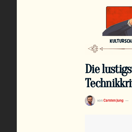
KULTURSC
Die lustig
Technikkri
von
Carsten Jung