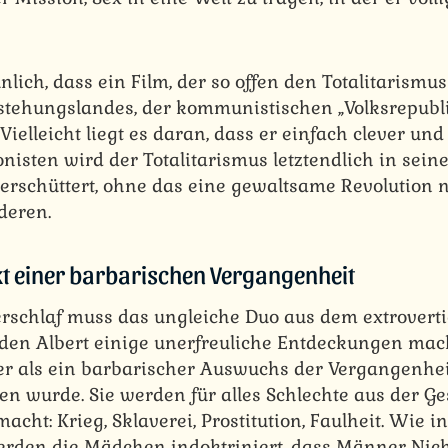
nlich, dass ein Film, der so offen den Totalitarismus k
stehungslandes, der kommunistischen „Volksrepubli
ielleicht liegt es daran, dass er einfach clever und 
nisten wird der Totalitarismus letztendlich in sein
 erschüttert, ohne das eine gewaltsame Revolution n
deren.
kt einer barbarischen Vergangenheit
rschlaf muss das ungleiche Duo aus dem extrovert
en Albert einige unerfreuliche Entdeckungen mac
r als ein barbarischer Auswuchs der Vergangenhei
n wurde. Sie werden für alles Schlechte aus der Ge
acht: Krieg, Sklaverei, Prostitution, Faulheit. Wie 
den die Mädchen indoktriniert, dass Männer Nicht