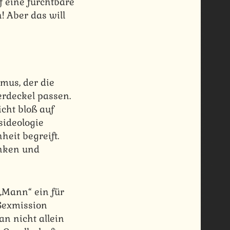
f eine furchtbare
! Aber das will
mus, der die
erdeckel passen.
icht bloß auf
sideologie
heit begreift.
inken und
„Mann“ ein für
 Sexmission
an nicht allein