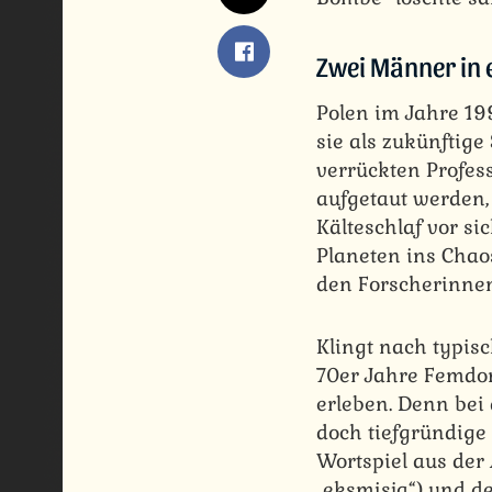
Zwei Männer in 
Polen im Jahre 19
sie als zukünftige
verrückten Profess
aufgetaut werden,
Kälteschlaf vor si
Planeten ins Chao
den Forscherinnen 
Klingt nach typis
70er Jahre Femdom
erleben. Denn bei 
doch tiefgründige G
Wortspiel aus der
„eksmisja“) und de