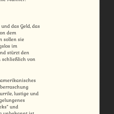
und das Geld, das
 von dem
 sollen sie
gslos im
und stürzt den
 schließlich von
n amerikanisches
 Überraschung
rrile, lustige und
n gelungenes
eks“ und
ig unbekannt ist