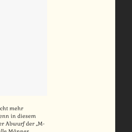
icht mehr
denn in diesem
er Abwurf der „M-
alle Männer.