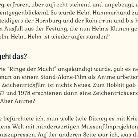
g, erfroren, aber aufrecht stehend und ungebeugt, v
r entgegenblickend. So wurde Helm Hammerhand z
idigers der Hornburg und der Rohrirrim und bis h
m Ausfall aus der Festung, die nun Helms Klamm g
lm. Helm. Helm ist wieder auferstanden!“
geht das?
ie “Ringe der Macht” angekündigt wurde, gab es n
 man an einem Stand-Alone-Film als Anime arbeiten
 Zeichentrickfilm ist nichts Neues. Zum Hobbit gab 
977 und 1978 erschienen dann eine Zeichentrickver
. Aber Anime?
e befürchtete ich, man wolle (wie Disney es mit Kri
iens Welt mit minderwertigen Massenfilmprojekten f
auszupressen. Auf der anderen Seite war ich, was d