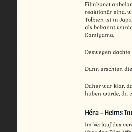
Filmkunst anbelang
reaktionär sind, 
Tolkien ist in Jap
als bekannt wurde,
Kamiyama.
Deswegen dachte i
Dann erschien die
Daher war klar, d
haben würde, da e
Héra – Helms To
Im Verlauf des v