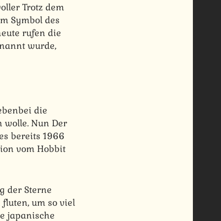
oller Trotz dem
um Symbol des
eute rufen die
enannt wurde,
ebenbei die
 wolle. Nun Der
es bereits 1966
sion vom Hobbit
eg der Sterne
luten, um so viel
ie japanische