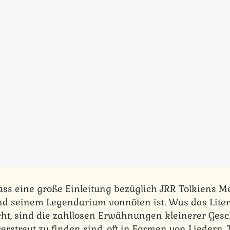
ass eine große Einleitung bezüglich JRR Tolkiens M
nd seinem Legendarium vonnöten ist. Was das Lite
cht, sind die zahllosen Erwähnungen kleinerer Gesch
rstreut zu finden sind, oft in Formen von Liedern, 