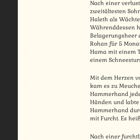
Nach einer verlu
zweitältesten Soh
Haleth als Wächte
Währenddessen ha
Belagerungsheer d
Rohan für 5 Monat
Hama mit einem Tr
einem Schneestur
Mit dem Herzen vo
kam es zu Meuchel
Hammerhand jede 
Händen und labte 
Hammerhand durch 
mit Furcht. Es he
Nach einer furcht