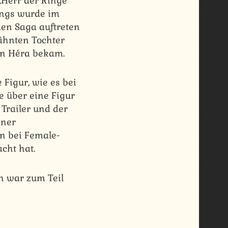
„Herr der Ringe“
ings wurde im
nen Saga auftreten
ähnten Tochter
en Héra bekam.
 Figur, wie es bei
e über eine Figur
Trailer und der
iner
n bei Female-
cht hat.
h war zum Teil