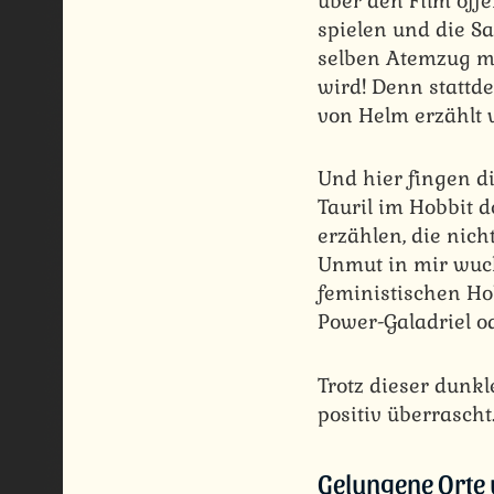
über den Film öffe
spielen und die 
selben Atemzug mi
wird! Denn stattd
von Helm erzählt
Und hier fingen di
Tauril im Hobbit d
erzählen, die nic
Unmut in mir wuch
feministischen Ho
Power-Galadriel o
Trotz dieser dunk
positiv überrascht
Gelungene Orte 