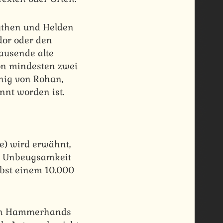
mythen und Helden
dor oder den
ausende alte
von mindesten zwei
önig von Rohan,
nt worden ist.
e) wird erwähnt,
d Unbeugsamkeit
lbst einem 10.000
gen Hammerhands