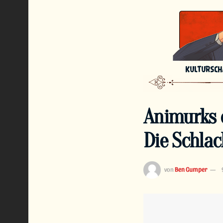
KULTURSC
Animurks 
Die Schlac
von
Ben Gumper