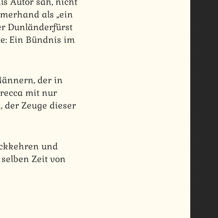
ls Autor sah, nicht
mmerhand als „ein
r Dunländerfürst
e: Ein Bündnis im
ännern, der in
recca mit nur
, der Zeuge dieser
rückkehren und
 selben Zeit von