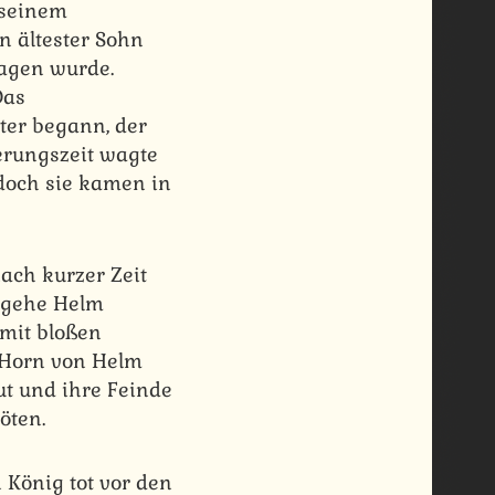
 seinem
n ältester Sohn
lagen wurde.
Das
ter begann, der
erungszeit wagte
 doch sie kamen in
ach kurzer Zeit
, gehe Helm
mit bloßen
s Horn von Helm
t und ihre Feinde
öten.
König tot vor den