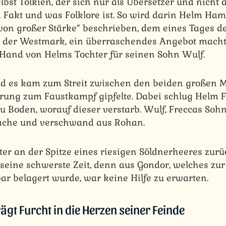
elbst Tolkien, der sich nur als Übersetzer und nicht a
 Fakt und was Folklore ist. So wird darin Helm Ha
n großer Stärke“ beschrieben, dem eines Tages de
 der Westmark, ein überraschendes Angebot macht
 Hand von Helms Tochter für seinen Sohn Wulf.
d es kam zum Streit zwischen den beiden großen M
rung zum Faustkampf gipfelte. Dabei schlug Helm F
 Boden, worauf dieser verstarb. Wulf, Freccas Sohn
Rache und verschwand aus Rohan.
äter an der Spitze eines riesigen Söldnerheeres zu
seine schwerste Zeit, denn aus Gondor, welches zur
r belagert wurde, war keine Hilfe zu erwarten.
t Furcht in die Herzen seiner Feinde