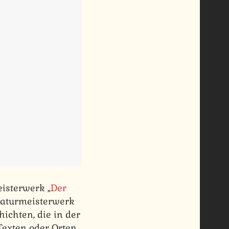
eisterwerk „
Der
raturmeisterwerk
ichten, die in der
Texten oder Orten.