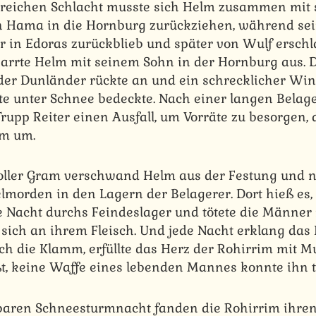
streichen Schlacht musste sich Helm zusammen mit
n Hama in die Hornburg zurückziehen, während sei
r in Edoras zurückblieb und später von Wulf ersch
rrte Helm mit seinem Sohn in der Hornburg aus. 
er Dunländer rückte an und ein schrecklicher Win
e unter Schnee bedeckte. Nach einer langen Belag
upp Reiter einen Ausfall, um Vorräte zu besorgen,
m um.
ller Gram verschwand Helm aus der Festung und n
morden in den Lagern der Belagerer. Dort hieß es
Nacht durchs Feindeslager und tötete die Männer 
sich an ihrem Fleisch. Und jede Nacht erklang da
die Klamm, erfüllte das Herz der Rohirrim mit Mu
ißt, keine Waffe eines lebenden Mannes konnte ihn t
baren Schneesturmnacht fanden die Rohirrim ihren 