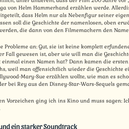
ntlich, unter anderem, dass der Film 200 Jahre vor 
Saga von Helm Hammerhand erzählen werde. Allerd
tgeteilt, dass Helm nur als Nebenfigur seiner eige
essen soll die Geschichte der namenlosen, oben erw
 werden, die dann von den Filmemachern den Nam
e Probleme an: Gut, sie ist keine komplett erfundene
er Fall gewesen ist, aber wie will man die Geschicht
ht einmal einen Namen hat? Dann kamen die ersten 
s, weil man offensichtlich wieder die Geschichte e
llywood-Mary-Sue erzählen wollte, wie man es scho
der bei Rey aus den Disney-Star-Wars-Sequels gema
len Vorzeichen ging ich ins Kino und muss sagen: Ic
.
und ein starker Soundtrack