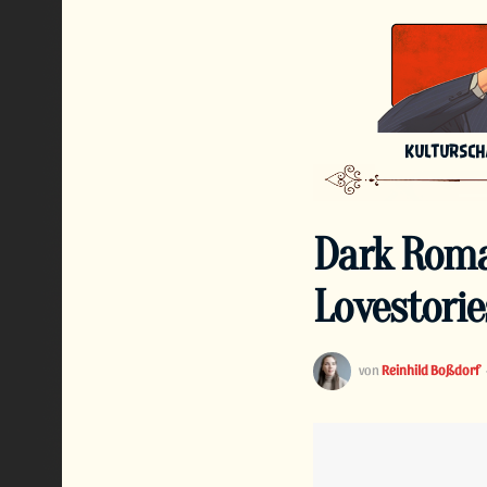
KULTURSC
Dark Roma
Lovestori
von
Reinhild Boßdorf