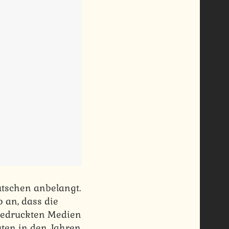
utschen anbelangt.
 an, dass die
 gedruckten Medien
ten in den Jahren