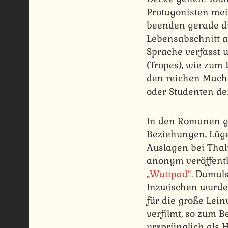
Protagonisten mei
beenden gerade di
Lebensabschnitt a
Sprache verfasst 
(Tropes), wie zum 
den reichen Macho 
oder Studenten der
In den Romanen geh
Beziehungen, Lügen
Auslagen bei Thali
anonym veröffentl
„Wattpad“
. Damal
Inzwischen wurden
für die große Lei
verfilmt, so zum B
ursprünglich als H