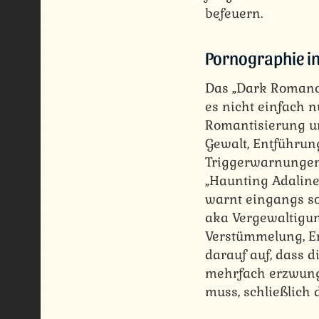
befeuern.
Pornographie i
Das „Dark Romance
es nicht einfach 
Romantisierung un
Gewalt, Entführun
Triggerwarnungen,
„Haunting Adaline
warnt eingangs so
aka Vergewaltigun
Verstümmelung, En
darauf auf, dass 
mehrfach erzwungen
muss, schließlich