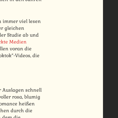
h immer viel lesen
r gleichen
er Studie ab und
ckte Medien
llen voran die
ktok“-Videos, die
r Auslagen schnell
oller rosa, blumig
 Romance heißen
chen durch die
n dem die