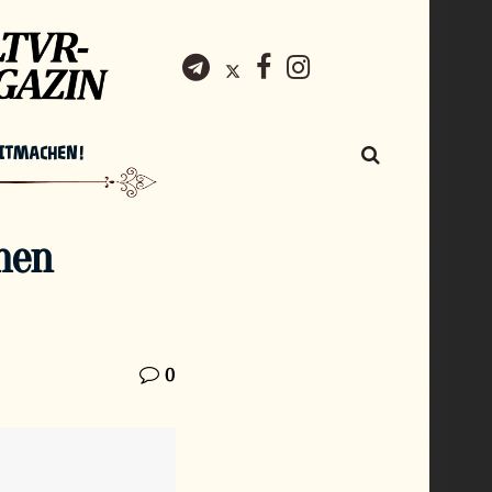
ITMACHEN!
hen
0