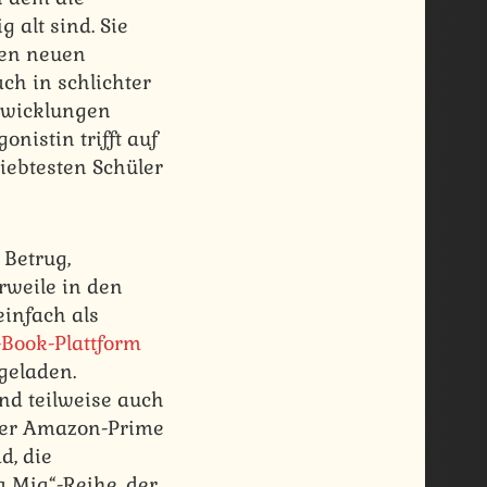
 alt sind. Sie
nen neuen
ch in schlichter
ntwicklungen
nistin trifft auf
liebtesten Schüler
 Betrug,
rweile in den
einfach als
-Book-Plattform
geladen.
nd teilweise auch
oder Amazon-Prime
d, die
a Mia“-Reihe, der