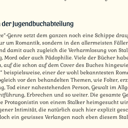
n der Jugendbuchabteilung
“-Genre setzt dem ganzen noch eine Schippe drauf
nur um Romantik, sondern in den allermeisten Fälle
d damit auch zugleich die Verharmlosung von Stalk
g, Mord oder auch Pädophilie. Viele der Bücher hab
 auf die schon auf dem Cover des Buches hingewie
“ beispielsweise, einer der wohl bekanntesten Rom
gleich vor den behandelten Themen, wie Folter, e
g, Tod einer nahestehenden Person, Gewalt im All
tführung, Erbrechen und so weiter. Die gesamte Ge
die Protagonistin von einem Stalker heimgesucht w
er Intimität, die natürlich auch hier explizit ges
 doch ein gewisses Verlangen nach eben diesem Stal