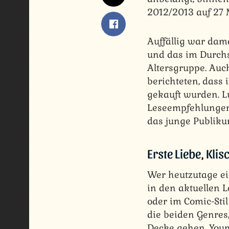
2012/2013 auf 27 
Auffällig war dama
und das im Durchs
Altersgruppe. Au
berichteten, dass
gekauft wurden. Lu
Leseempfehlungen 
das junge Publiku
Erste Liebe, Kl
Wer heutzutage ei
in den aktuellen L
oder im Comic-Sti
die beiden Genres
Decke gehen. Young