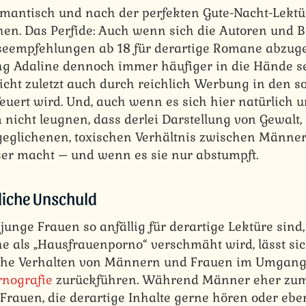
romantisch und nach der perfekten Gute-Nacht-Lektü
en. Das Perfide: Auch wenn sich die Autoren und
seempfehlungen ab 18 für derartige Romane abzuge
g Adaline dennoch immer häufiger in die Hände s
icht zuletzt auch durch reichlich Werbung in den s
euert wird. Und, auch wenn es sich hier natürlich u
m nicht leugnen, dass derlei Darstellung von Gewalt,
eglichenen, toxischen Verhältnis zwischen Männe
er macht – und wenn es sie nur abstumpft.
liche Unschuld
unge Frauen so anfällig für derartige Lektüre sind,
e als „Hausfrauenporno“ verschmäht wird, lässt si
iche Verhalten von Männern und Frauen im Umgang
nografie
zurückführen. Während Männer eher zum
 Frauen, die derartige Inhalte gerne hören oder ebe