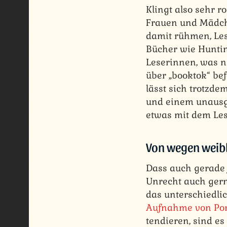
Klingt also sehr 
Frauen und Mädch
damit rühmen, Le
Bücher wie Huntin
Leserinnen, was n
über „booktok“ bef
lässt sich trotzde
und einem unausg
etwas mit dem Les
Von wegen weib
Dass auch gerade j
Unrecht auch gern
das unterschiedl
Aufnahme von Por
tendieren, sind es