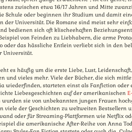
stens zwischen etwa 16/17 Jahren und Mitte zwanzig
e Schule oder beginnen ihr Studium und damit ei
n der Universität. Die Romane sind meist sehr einfa
und bedienen sich oft klischeehaften Beziehungse
Beispiel von Feinden zu Liebhabern, die arme Protago
oder das hässliche Entlein verliebt sich in den be
 Universität.
t es häufig um die erste Liebe, Lust, Leidenschaft,
 und vieles mehr. Viele der Bücher, die sich mittle
a wiederfinden, starteten einst als Fanfiction oder 
ichte Liebesgeschichten auf der amerikanischen
E
s wurden sie von unbekannten jungen Frauen hoch
 viele der Geschichten zu weltweiten Bestsellern u
nwand oder für Streaming-Plattformen wie Netflix 
eispiel die amerikanische After-Reihe von Anna Tod
arry Styles-Fan Fiction startete oder auch die „Culp