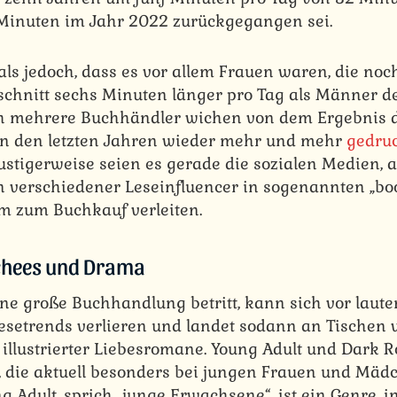
Minuten im Jahr 2022 zurückgegangen sei.
ls jedoch, dass es vor allem Frauen waren, die noc
chnitt sechs Minuten länger pro Tag als Männer de
ch mehrere Buchhändler wichen von dem Ergebnis d
 in den letzten Jahren wieder mehr und mehr
gedru
stigerweise seien es gerade die sozialen Medien, a
verschiedener Leseinfluencer in sogenannten „boo
m zum Buchkauf verleiten.
ischees und Drama
ne große Buchhandlung betritt, kann sich vor laute
esetrends verlieren und landet sodann an Tischen v
l illustrierter Liebesromane. Young Adult und Dark
, die aktuell besonders bei jungen Frauen und Mäd
 Adult, sprich „junge Erwachsene“, ist ein Genre, i