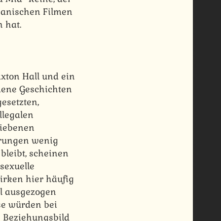
panischen Filmen
 hat.
xton Hall und ein
dene Geschichten
gesetzten,
llegalen
riebenen
erungen wenig
 bleibt, scheinen
sexuelle
irken hier häufig
al ausgezogen
se würden bei
 Beziehungsbild