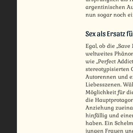
argentinischen Au
nun sogar noch e
Sex als Ersatz 
Egal, ob die „Sav
weltweites Phäno
wie „Perfect Addic
stereotypisierten
Autorennen und ex
Liebesszenen. Wäh
Möglichkeit für di
die Hauptprotagon
Anziehung zueinan
hinfällig und ein
haben. Ein Schelm
jungen Frauen un