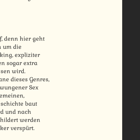
, denn hier geht
n um die
ing, expliziter
en sogar extra
sen wird.
ane dieses Genres,
rzwungener Sex
gemeinen,
schichte baut
ird und nach
childert werden
ker verspürt.