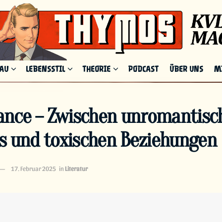
HAU
LEBENSSTIL
THEORIE
PODCAST
ÜBER UNS
M
nce – Zwischen unromantisc
es und toxischen Beziehungen
17. Februar 2025
in
Literatur