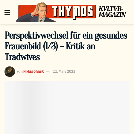
Perspektivwechsel für ein gesundes
Frauenbild (1/3) – Kritik an
Tradwives
von
Niklas ohne C
11. März 2025