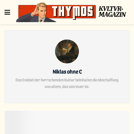
Niklas ohne C
Das Endziel der herrschenden Kultur beinhaltet die Abschaffung
von allem, das uns teuer ist.