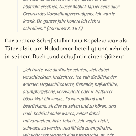
abstrakt erschien. Dieser Anblick lag jenseits aller
Grenzen des Vorstellungsvermögens. Ich wurde
krank. Ein ganzes Jahr konnte ich nichts
schreiben.“
(Conquest S. 16 f.)
Der spätere Schriftsteller Lew Kopelew war als
Täter aktiv am Holodomor beteiligt und schrieb
in seinem Buch „und schuf mir einen Götzen“:
„Ich hörte, wie die Kinder schrien, sich dabei
verschluckten, kreischten. Ich sah die Blicke der
Männer. Eingeschüchterte, flehende, haßerfüllte,
stumpfergebene, verzweifelte oder in halbirrer
böser Wut blitzende… Es war quälend und
bedrückend, all dies zu sehen und zu hören, und
noch bedrückender war es, selbst dabei
mitzumachen. Nein, falsch…ich wagte nicht,
schwach zu werden und Mitleid zu empfinden.
Wir vollbrachten doch eine historische Tat. Wir