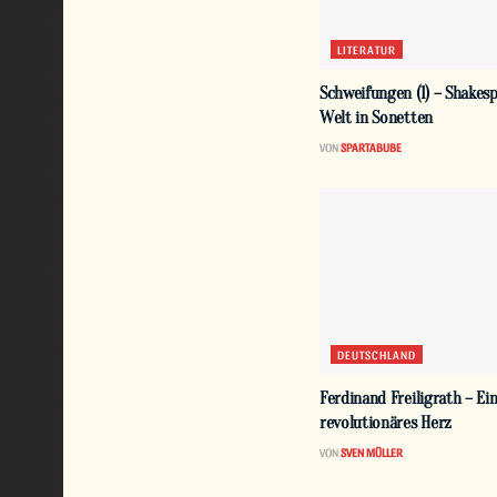
LITERATUR
Schweifungen (1) – Shakesp
Welt in Sonetten
VON
SPARTABUBE
DEUTSCHLAND
Ferdinand Freiligrath – Ei
revolutionäres Herz
VON
SVEN MÜLLER