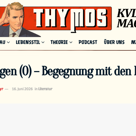
HAU
LEBENSSTIL
THEORIE
PODCAST
ÜBER UNS
M
gen (0) – Begegnung mit den 
yr
16. Juni 2026
in
Literatur