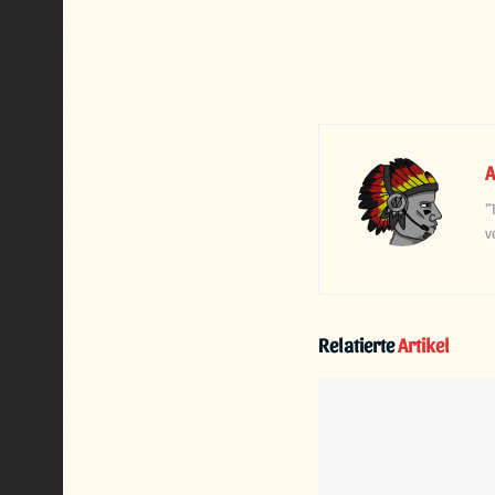
A
"
v
Relatierte
Artikel