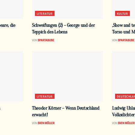
LITERATUR
KULTUR
eare, die
Schweifungen (2) – George und der
‚Show and tel
Teppich des Lebens
Torso und M
VON
SPARTABUBE
VON
SPARTABUBE
LITERATUR
DEUTSCHLA
n
Theodor Körner – Wenn Deutschland
Ludwig Uhlan
erwacht!
Volksdichter
VON
SVEN MÜLLER
VON
SVEN MÜLLER