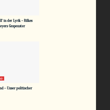
l‘ in der Lyrik – Rilkes
eyers Gespenster
ND
d – Unser politischer