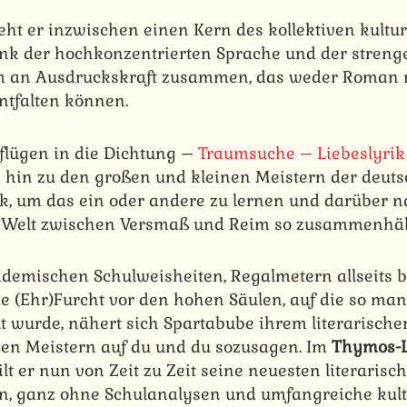
eht er inzwischen einen Kern des kollektiven kultur
ank der hochkonzentrierten Sprache und der stren
 an Ausdruckskraft zusammen, das weder Roman 
entfalten können.
flügen in die Dichtung –
Traumsuche – Liebeslyrik
n hin zu den großen und kleinen Meistern der deut
k, um das ein oder andere zu lernen und darüber 
e Welt zwischen Versmaß und Reim so zusammenhäl
demischen Schulweisheiten, Regalmetern allseits 
 (Ehr)Furcht vor den hohen Säulen, auf die so man
lt wurde, nähert sich Spartabube ihrem literarische
 den Meistern auf du und du sozusagen. Im
Thymos-L
ilt er nun von Zeit zu Zeit seine neuesten literari
n, ganz ohne Schulanalysen und umfangreiche kult