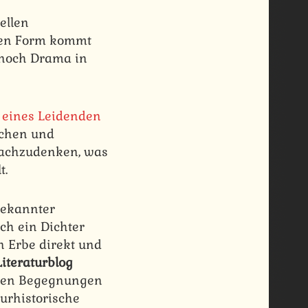
ellen
gen Form kommt
noch Drama in
 eines Leidenden
schen und
nachzudenken, was
t.
bekannter
ch ein Dichter
n Erbe direkt und
iteraturblog
schen Begegnungen
urhistorische