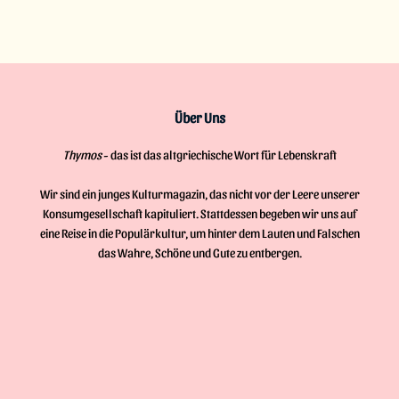
Über Uns
Thymos
- das ist das altgriechische Wort für Lebenskraft
Wir sind ein junges Kulturmagazin, das nicht vor der Leere unserer
Konsumgesellschaft kapituliert. Stattdessen begeben wir uns auf
eine Reise in die Populärkultur, um hinter dem Lauten und Falschen
das Wahre, Schöne und Gute zu entbergen.