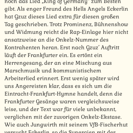
noch das Lied „King of Germany“ zum Besten
gibt. Als enger Freund des Hells Angels Eckerlin
hat Gzuz dieses Lied extra für diesen großen
Tag geschrieben. Trotz Prominenz, Bühnenshow
und Widmung reicht die Rap-Einlage hier nicht
ansatzweise an die Onkelz-Nummer des
Kontrahenten heran. Erst nach Gzuz’ Auftritt
läuft der Frankfurter ein. Es ertönt ein
Herrengesang, der an eine Mischung aus
Marschmusik und kommunistischem
Arbeiterlied erinnert. Erst wenig später wird
uns Angereisten klar, dass es sich um die
Eintracht-Frankfurt-Hymne handelt, denn die
Frankfurter Gesänge waren vergleichsweise
leise, und der Text war für viele unbekannt,
verglichen mit der zuvorigen Onkelz-Ekstase.
Wie auch Jungwirth mit seinem VfB-Fischerhut
versucht Eckerlin, so die Synergien mit der