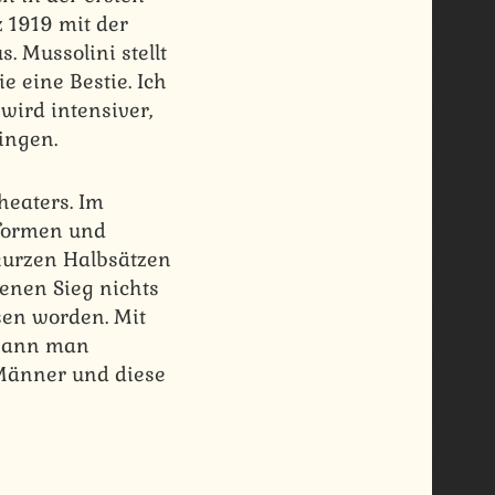
z 1919 mit der
 Mussolini stellt
 eine Bestie. Ich
 wird intensiver,
ingen.
heaters. Im
iformen und
 kurzen Halbsätzen
enen Sieg nichts
sen worden. Mit
, kann man
 Männer und diese