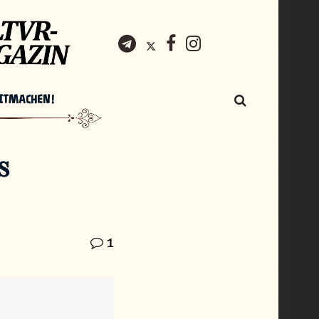
ITMACHEN!
s
1