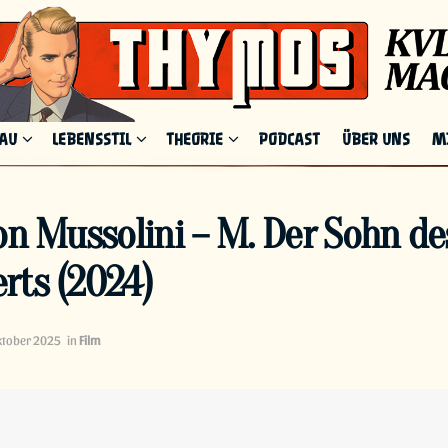
HAU
LEBENSSTIL
THEORIE
PODCAST
ÜBER UNS
M
on Mussolini – M. Der Sohn de
rts (2024)
ktober 2025
in
Film