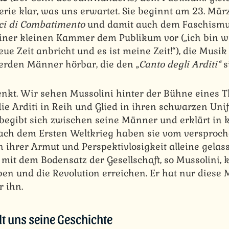
rie klar, was uns erwartet. Sie beginnt am 23. Mär
ci di Combatimento
und damit auch dem Faschismus.
einer kleinen Kammer dem Publikum vor („ich bin wie
eue Zeit anbricht und es ist meine Zeit!“), die Musik
rden Männer hörbar, die den „
Canto degli Arditi“
s
kt. Wir sehen Mussolini hinter der Bühne eines T
ie Arditi in Reih und Glied in ihren schwarzen Un
 begibt sich zwischen seine Männer und erklärt in
nach dem Ersten Weltkrieg haben sie vom versproch
 ihrer Armut und Perspektivlosigkeit alleine gelas
, mit dem Bodensatz der Gesellschaft, so Mussolini
ben und die Revolution erreichen. Er hat nur diese
 ihn.
t uns seine Geschichte