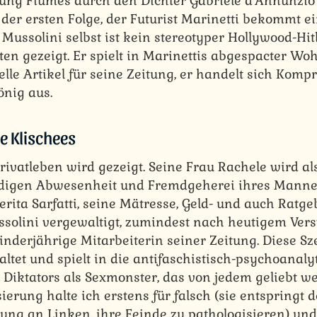
rung Fiumes durch den Dichter Gabriele d’Annunzio 
der ersten Folge, der Futurist Marinetti bekommt ein
Mussolini selbst ist kein stereotyper Hollywood-Hi
tten gezeigt. Er spielt in Marinettis abgespacter Wo
uelle Artikel für seine Zeitung, er handelt sich Kom
nig aus.
e Klischees
ivatleben wird gezeigt. Seine Frau Rachele wird als 
ndigen Abwesenheit und Fremdgeherei ihres Mannes
erita Sarfatti, seine Mätresse, Geld- und auch Ratgeb
ussolini vergewaltigt, zumindest nach heutigem Vers
inderjährige Mitarbeiterin seiner Zeitung. Diese Sze
tet und spielt in die antifaschistisch-psychoanaly
s Diktators als Sexmonster, das von jedem geliebt we
ierung halte ich erstens für falsch (sie entspring
ng an Linken, ihre Feinde zu pathologisieren) und 