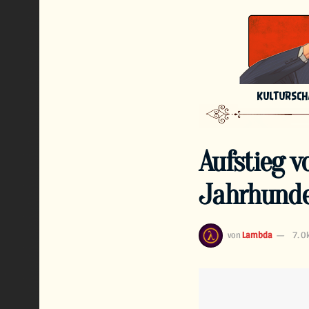
KULTURSC
Aufstieg v
Jahrhunde
von
Lambda
7. O