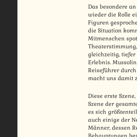
Das besondere an 
wieder die Rolle 
Figuren gesprochen
die Situation kom
Mitmenschen spotte
Theaterstimmung, 
gleichzeitig, tief
Erlebnis. Mussolin
Reiseführer durch
macht uns damit z
Diese erste Szene,
Szene der gesamte
es sich größtentei
auch einige der N
Männer, dessen Ref
Behauptungen best