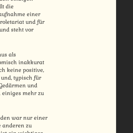
t die
ßaufnahme einer
roletariat und für
und steht vor
us als
nomisch inakkurat
ch keine positive,
nd, typisch für
n Gedärmen und
m einiges mehr zu
mden war nur einer
e anderen zu