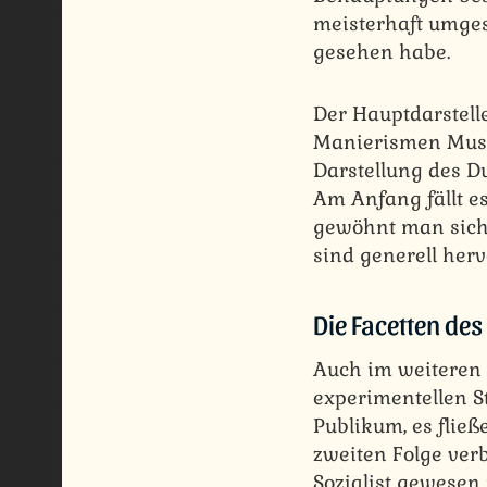
meisterhaft umges
gesehen habe.
Der Hauptdarstelle
Manierismen Musso
Darstellung des Du
Am Anfang fällt es
gewöhnt man sich 
sind generell herv
Die Facetten des
Auch im weiteren V
experimentellen St
Publikum, es fließ
zweiten Folge ver
Sozialist gewesen 