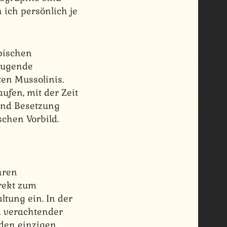
 ich persönlich je
ypischen
zeugende
ten Mussolinis.
ufen, mit der Zeit
und Besetzung
schen Vorbild.
hren
irekt zum
ltung ein. In der
m verachtender
 den einzigen