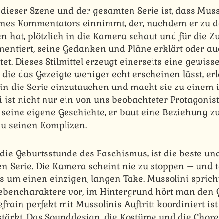
dieser Szene und der gesamten Serie ist, dass Mus
eines Kommentators einnimmt, der, nachdem er zu 
 hat, plötzlich in die Kamera schaut und für die Z
mentiert, seine Gedanken und Pläne erklärt oder au
t. Dieses Stilmittel erzeugt einerseits eine gewiss
die das Gezeigte weniger echt erscheinen lässt, er
er in die Serie einzutauchen und macht sie zu einem
i ist nicht nur ein von uns beobachteter Protagonist
 seine eigene Geschichte, er baut eine Beziehung zu
u seinen Komplizen.
 die Geburtsstunde des Faschismus, ist die beste un
n Serie. Die Kamera scheint nie zu stoppen – und t
ls um einen einzigen, langen Take. Mussolini spricht 
ebencharaktere vor, im Hintergrund hört man den 
rain perfekt mit Mussolinis Auftritt koordiniert is
ärkt. Das Sounddesign, die Kostüme und die Chore