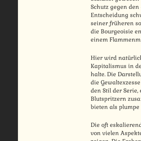
Schutz gegen den
Entscheidung schw
seiner früheren so
die Bourgeoisie e
einem Flammenme
Hier wird natürli
Kapitalismus in d
halte. Die Darstel
die Gewaltexzesse
den Stil der Seri
Blutspritzern zus
bieten als plumpe
Die oft eskaliere
von vielen Aspekt