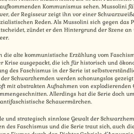
 aufkommenden Kommunismus sehen. Mussolini fäll
er, der Regisseur zeigt ihn vor einer Schwarzwei
zialistischen Reden. Als Mussolini sich gegen das P
ntscheidet, zündet er den Hintergrund der Szene an 
er.
ch die alte kommunistische Erzählung vom Faschism
er Krise ausgepackt, die ich für historisch und öko
lung des Faschismus in der Serie ist selbstverständli
 der Schwarzhemden werden schonungslos gezeigt u
e, oft mit abstrakten Aufnahmen von explodierende
ammengeschnitten. Allerdings hat die Serie doch u
 antifaschistische Schauermärchen.
nde und strategisch sinnlose Gewalt der Schwarzhe
en des Faschismus und die Serie traut sich, auch di