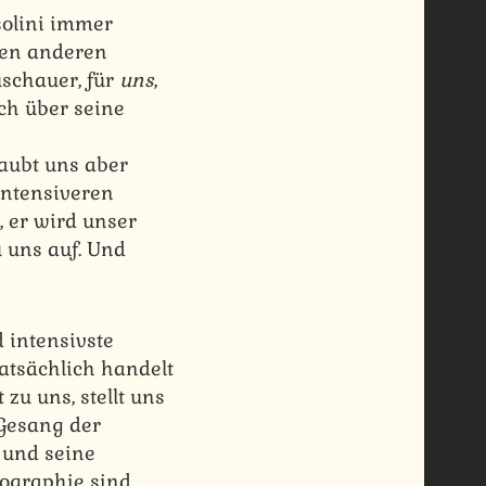
solini immer
den anderen
uschauer, für
uns
,
ch über seine
e
laubt uns aber
 intensiveren
, er wird unser
 uns auf. Und
d intensivste
atsächlich handelt
zu uns, stellt uns
Gesang der
t und seine
ographie sind