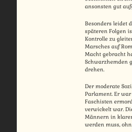
ansonsten gut auf
Besonders leidet d
späteren Folgen i
Kontrolle zu glei
Marsches auf Rom (
Macht gebracht ha
Schwarzhemden gipf
drehen.
Der moderate Sozi
Parlament. Er war
Faschisten ermorde
verwickelt war. D
Männern in klarer
werden muss, ohne