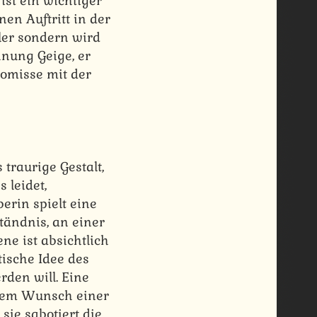
ist ein wichtiger
en Auftritt in der
tler sondern wird
hnung Geige, er
promisse mit der
traurige Gestalt,
 leidet,
erin spielt eine
tändnis, an einer
ne ist absichtlich
tische Idee des
rden will. Eine
t dem Wunsch einer
sie sabotiert die