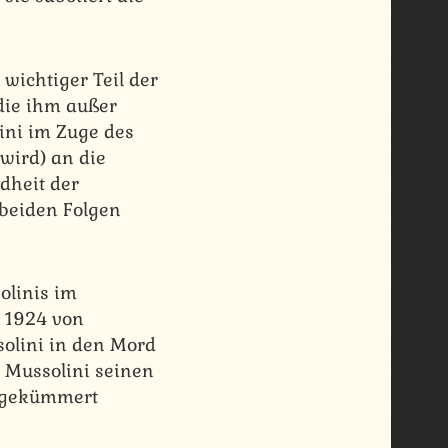
 wichtiger Teil der
die ihm außer
ini im Zuge des
 wird) an die
dheit der
 beiden Folgen
olinis im
i 1924 von
solini in den Mord
 Mussolini seinen
i gekümmert