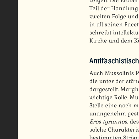
zeigen. Die Erobe
Teil der Handlung 
zweiten Folge und 
in all seinen Face
schreibt intellekt
Kirche und dem Kö
Antifaschistisch
Auch Mussolinis Pr
die unter der stä
dargestellt. Margh
wichtige Rolle. M
Stelle eine noch m
unangenehm gestal
Eros tyrannos
, de
solche Charakteris
bestimmten Strömu