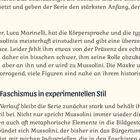
etzt und geben der Serie den stärksten Anfang, den
r, Luca Marinelli, hat die Körpersprache und die t
linis meisterhaft einstudiert und gibt eine über
ce. Leider fehlt ihm etwas von der Präsenz des ech
 daher ein bisschen schwer, ihm seine Rolle abzuka
aber an ihn und er wird zu Mussolini. Die Maske 
orragend, viele Figuren sind nahe an ihrem histori
 Faschismus in experimentellen Stil
erlauf bleibt die Serie zunächst stark und behält i
il bei. Nicht nur spricht Mussolini immer wieder d
en auch oft metaphorische Elemente in die Bildgesta
bündet sich Mussolini, der bisher ein das Bürgertu
ist, mit reichen Industriellen, die in den Faschisten