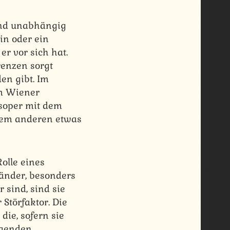
end unabhängig
in oder ein
r vor sich hat.
renzen sorgt
en gibt. Im
am Wiener
tsoper mit dem
dem anderen etwas
Rolle eines
änder, besonders
 sind, sind sie
Störfaktor. Die
ie, sofern sie
igenden