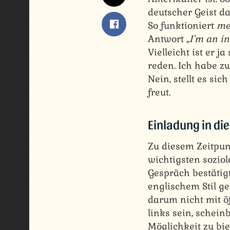
deutscher Geist da
So funktioniert
me
Antwort „
I’m an in
Vielleicht ist er 
reden. Ich habe zw
Nein, stellt es sic
freut.
Einladung in di
Zu diesem Zeitpun
wichtigsten sozio
Gespräch bestätigt
englischem Stil g
darum nicht mit ö
links sein, schein
Möglichkeit zu bi