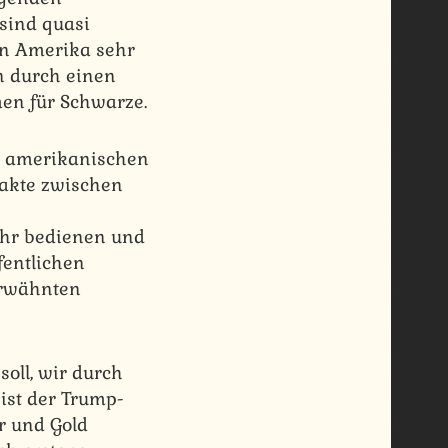
 sind quasi
 in Amerika sehr
n durch einen
en für Schwarze.
r amerikanischen
takte zwischen
ihr bedienen und
fentlichen
erwähnten
oll, wir durch
 ist der Trump-
r und Gold