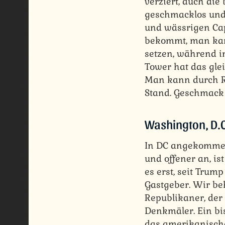
verziert, auch die
geschmacklos und 
und wässrigen Cap
bekommt, man kan
setzen, während i
Tower hat das glei
Man kann durch R
Stand. Geschmack
Washington, D.C
In DC angekommen s
und offener an, is
es erst, seit Trum
Gastgeber. Wir b
Republikaner, der
Denkmäler. Ein b
das amerikanische