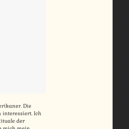
erikaner. Die
 interessiert. Ich
ituale der
te mich mein