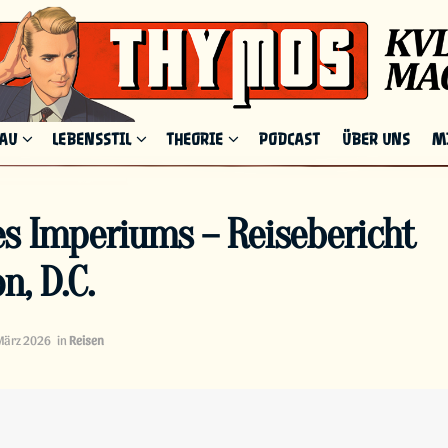
HAU
LEBENSSTIL
THEORIE
PODCAST
ÜBER UNS
M
s Imperiums – Reisebericht
, D.C.
März 2026
in
Reisen