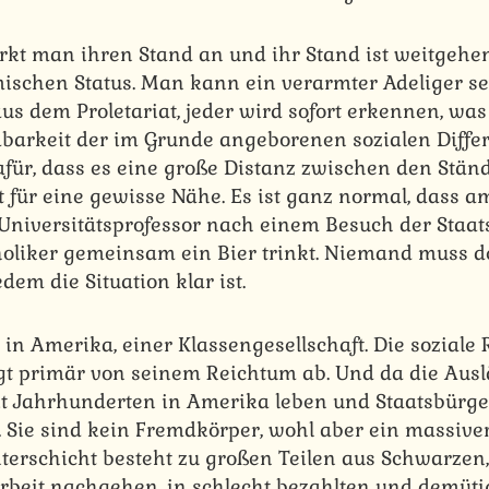
rkt man ihren Stand an und ihr Stand ist weitgeh
schen Status. Man kann ein verarmter Adeliger se
 dem Proletariat, jeder wird sofort erkennen, was e
arkeit der im Grunde angeborenen sozialen Diffe
afür, dass es eine große Distanz zwischen den Ständ
gt für eine gewisse Nähe. Es ist ganz normal, dass 
Universitätsprofessor nach einem Besuch der Staa
holiker gemeinsam ein Bier trinkt. Niemand muss 
dem die Situation klar ist.
 in Amerika, einer Klassengesellschaft. Die soziale 
t primär von seinem Reichtum ab. Und da die Ausl
it Jahrhunderten in Amerika leben und Staatsbürger
 Sie sind kein Fremdkörper, wohl aber ein massiver 
erschicht besteht zu großen Teilen aus Schwarzen, d
rbeit nachgehen, in schlecht bezahlten und demüt