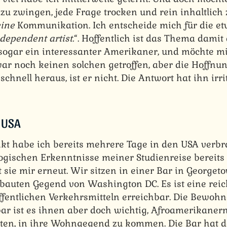
zu zwingen, jede Frage trocken und rein inhaltlich
ine
Kommunikation. Ich entscheide mich für die e
dependent artist.
“. Hoffentlich ist das Thema damit
ja sogar ein interessanter Amerikaner, und möchte m
ar noch keinen solchen getroffen, aber die Hoffnung 
h schnell heraus, ist er nicht. Die Antwort hat ihn irr
e USA
kt habe ich bereits mehrere Tage in den USA verbr
logischen Erkenntnisse meiner Studienreise bereit
 sie mir erneut. Wir sitzen in einer Bar in Georgeto
ebauten Gegend von Washington DC. Es ist eine rei
ffentlichen Verkehrsmitteln erreichbar. Die Bewo
bar ist es ihnen aber doch wichtig, Afroamerikaner
eten, in ihre Wohngegend zu kommen. Die Bar hat d