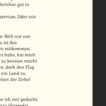
cheinbar gut in
sterium. Oder wie
en Welt nur von
a ist das
icht mitkommen.
t habe, hat mich
r zu kennen macht
n, doch den Flug
, ein Land zu
iten der Zirkel
e ich mir gedacht,
azu überredet,