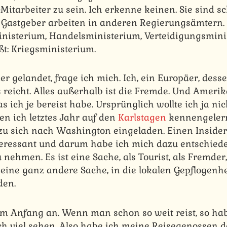
-Mitarbeiter zu sein. Ich erkenne keinen. Sie sind s
 Gastgeber arbeiten in anderen Regierungsämtern.
nisterium, Handelsministerium, Verteidigungsmini
ßt: Kriegsministerium.
er gelandet, frage ich mich. Ich, ein Europäer, dess
 reicht. Alles außerhalb ist die Fremde. Und Amerik
s ich je bereist habe. Ursprünglich wollte ich ja n
en ich letztes Jahr auf den
Karlstagen
kennengelern
zu sich nach Washington eingeladen. Einen Inside
nteressant und darum habe ich mich dazu entschiede
nehmen. Es ist eine Sache, als Tourist, als Fremder
t eine ganz andere Sache, in die lokalen Gepflogenhe
den.
m Anfang an. Wenn man schon so weit reist, so hab
h viel sehen. Also habe ich meine Reisegenossen d