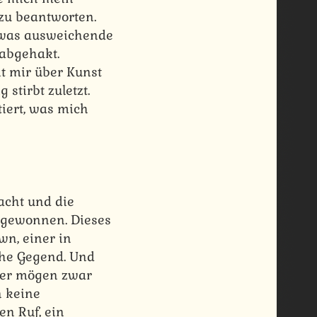
 zu beantworten.
twas ausweichende
 abgehakt.
it mir über Kunst
stirbt zuletzt.
itiert, was mich
acht und die
s gewonnen. Dieses
wn, einer in
che Gegend. Und
hner mögen zwar
n keine
en Ruf, ein