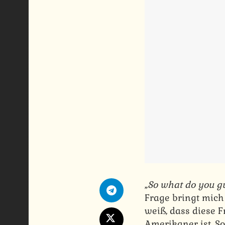
„
So what do you gu
Frage bringt mich 
weiß, dass diese F
Amerikaner ist. S