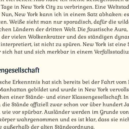
 Tage in New York City zu verbringen. Eine Weltstad
. Nun, New York kann ich in einem Satz abhaken: es
alten. Weiße sieht man nur sporadisch, dafür die wi
chen Ländern der dritten Welt. Die faustische Aura
ob der vielen Wolkenkratzer und des ständigen dyn
interpretiert, ist nicht zu spüren. New York ist eine S
 sich hat und sich merkbar in einem Verfallsstadiu
engesellschaft
ische Erkenntnis hat sich bereits bei der Fahrt vo
anhattan gebildet und wurde in New York vervolls
hen einer Stände- und einer Klassengesellschaft. In
die Stände offiziell zwar schon vor über hundert Ja
h wie vor spürbar. Ausländer werden im Grunde von
körper wahrgenommen und es ist klar, dass sie nic
ie außerhalb der alten Ständeordnung.