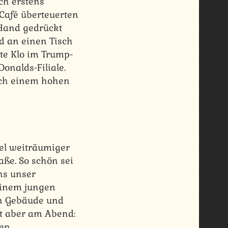
ch erstens
Café überteuerten
 Hand gedrückt
 an einen Tisch
te Klo im Trump-
onalds-Filiale.
och einem hohen
iel weiträumiger
aße. So schön sei
uns unser
einem jungen
en Gebäude und
t aber am Abend:
gen