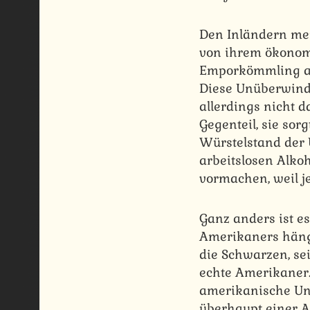
Den Inländern me
von ihrem ökonomi
Emporkömmling aus
Diese Unüberwindb
allerdings nicht d
Gegenteil, sie sor
Würstelstand der 
arbeitslosen Alko
vormachen, weil je
Ganz anders ist es
Amerikaners häng
die Schwarzen, se
echte Amerikaner.
amerikanische Unt
überhaupt einer A