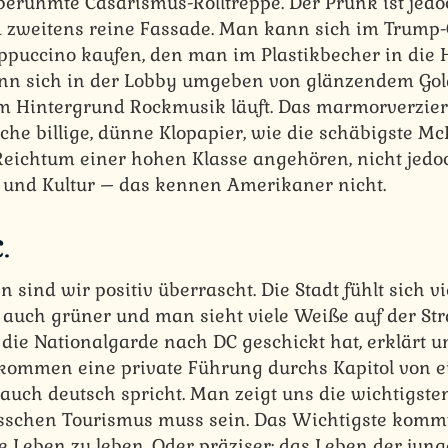
 berühmte Cäsarismus-Rolltreppe. Der Prunk ist jedo
zweitens reine Fassade. Man kann sich im Trump-
puccino kaufen, den man im Plastikbecher in die
n sich in der Lobby umgeben von glänzendem Gold
m Hintergrund Rockmusik läuft. Das marmorverzier
che billige, dünne Klopapier, wie die schäbigste McD
eichtum einer hohen Klasse angehören, nicht jed
 und Kultur – das kennen Amerikaner nicht.
.
ind wir positiv überrascht. Die Stadt fühlt sich v
t auch grüner und man sieht viele Weiße auf der Str
p die Nationalgarde nach DC geschickt hat, erklärt 
ekommen eine private Führung durchs Kapitol von 
 auch deutsch spricht. Man zeigt uns die wichtigst
isschen Tourismus muss sein. Das Wichtigste komm
 Leben zu leben. Oder präziser: das Leben der jun